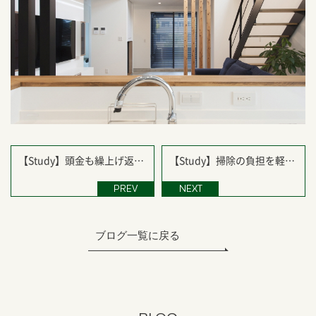
【Study】頭金も繰上げ返済
【Study】掃除の負担を軽減
も必要ない４つの理由
する3つの工夫
PREV
NEXT
ブログ一覧に戻る