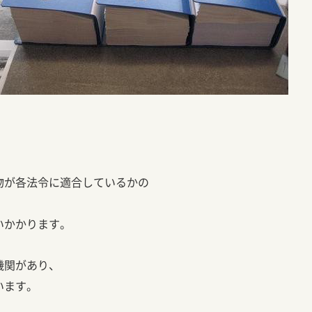
。
物が各法令に適合しているかの
いかかります。
機関があり、
います。
！