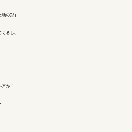
土地の形」
てくるし、
か否か？
？