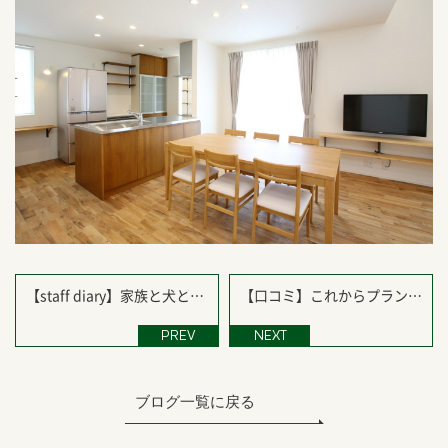
【staff diary】家族と犬と一
【口コミ】これからプランニ
緒に、滋賀で初めてのグラン
ングに入るお客様の声を紹
ピング体験！琵琶湖の絶景と
介！
PREV
NEXT
ともに気分リフレッシュ
ブログ一覧に戻る