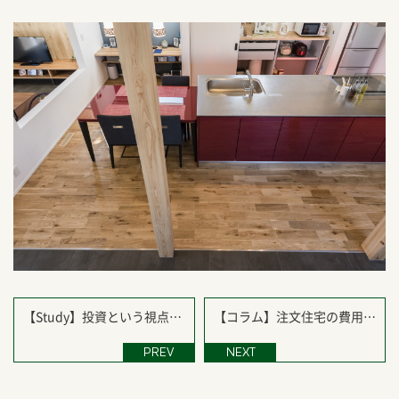
【Study】投資という視点で
【コラム】注文住宅の費用に
見た家づくり
ついて考える！住宅のライフ
サイクルコストについて！
PREV
NEXT